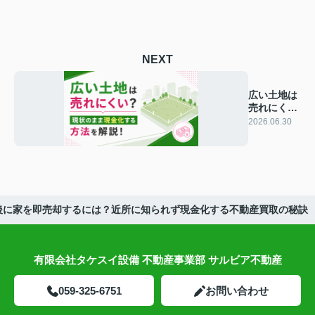
NEXT
広い土地は
売れにく
い？現状の
2026.06.30
まま現金化
する方法を
解説！
後に家を即売却するには？近所に知られず現金化する不動産買取の秘訣
有限会社タケスイ設備 不動産事業部 サルビア不動産
059-325-6751
お問い合わせ