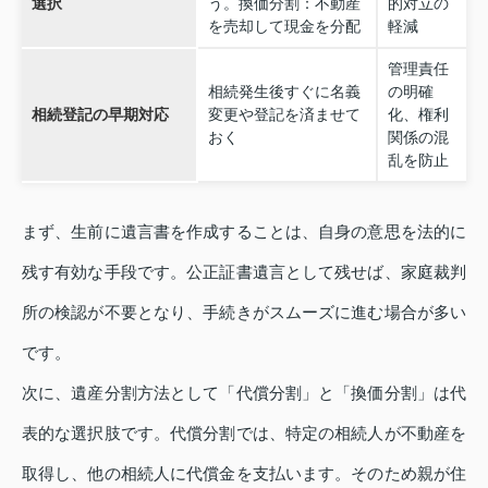
選択
う。換価分割：不動産
的対立の
を売却して現金を分配
軽減
管理責任
相続発生後すぐに名義
の明確
相続登記の早期対応
変更や登記を済ませて
化、権利
おく
関係の混
乱を防止
まず、生前に遺言書を作成することは、自身の意思を法的に
残す有効な手段です。公正証書遺言として残せば、家庭裁判
所の検認が不要となり、手続きがスムーズに進む場合が多い
です。
次に、遺産分割方法として「代償分割」と「換価分割」は代
表的な選択肢です。代償分割では、特定の相続人が不動産を
取得し、他の相続人に代償金を支払います。そのため親が住