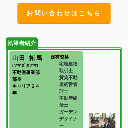
お問い合わせはこちら
執筆者紹介
保有資格
山田 拓馬
宅地建物
(ヤマダ タクマ)
取引士
不動産事業部
賃貸不動
部長
産経営管
キャリア２４
理士
年
不動産終
活士
ガーデン
デザイナ
ー