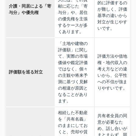
的に評価するの
介護・同居による「寄
献に応じた「寄
が難しく、評価
与分」や優先権
与分」や、居住
基準の違いから
の優先権を主張
対立が生じやす
するケースが多
いです。
くあります。
「土地や建物の
評価額」に関し
て、実際の市場
評価方法や借地
価値や鑑定評価
権・地代収入の
ではなく、個々
考え方などの違
評価額を巡る対立
の主観や将来予
いから、公平性
測に基づく見解
への不信が強ま
の相違が原因と
りやすいです。
なることがあり
ます。
相続した不動産
共有者全員の同
を「共有名義」
意が必要なた
のままにしてお
め、話し合いが
くと、売却や賃
まとまらず、固