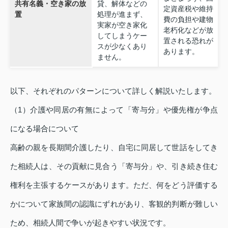
共有名義・空き家の放
貸、解体などの
定資産税や維持
置
処理が進まず、
費の負担や建物
実家が空き家化
老朽化などが放
してしまうケー
置される恐れが
スが少なくあり
あります。
ません。
以下、それぞれのパターンについて詳しく解説いたします。
（1）介護や同居の有無によって「寄与分」や優先権が争点
になる場合について
高齢の親を長期間介護したり、自宅に同居して世話をしてき
た相続人は、その貢献に見合う「寄与分」や、引き続き住む
権利を主張するケースがあります。ただ、何をどう評価する
かについて家族間の認識にずれがあり、客観的判断が難しい
ため、相続人間で争いが起きやすい状況です。