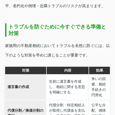
平、老朽化や倒壊・近隣トラブルのリスクが高まります。
トラブルを防ぐために今すぐできる準備と
対策
家族間の不動産相続においてトラブルを未然に防ぐには、以
下のような対策を早めに講じることが重要です。
対策
内容
効果
争いの回
生前に遺言書を作成
避、相続
遺言書の作成
し、相続に関する意思
手続きの
を明確にする
円滑化
代償分割：特定相続人
公平な分
代償分割／換価分割の
が取得し代償金を支払
配、感情