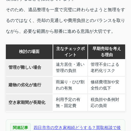
そのため、遺品整理を一度で完璧に終わらせようと無理をす
るのではなく、売却の見通しや費用負担とのバランスを取り
ながら、必要な範囲から順番に進める意識が大切です。
主なチェックポ
早期売却を考え
検討の場面
イント
る理由
遠方居住・通い
管理不全による
管理が難しい場合
管理の負担
老朽化リスク
雨漏り・ひび割
修繕費増加や安
建物の劣化が進行
れの有無
全性の低下
利用予定の有
税負担や条例対
空き家期間が長期化
無・固定費
応の負荷
四日市市の空き家相続どうする？買取相談で後
関連記事