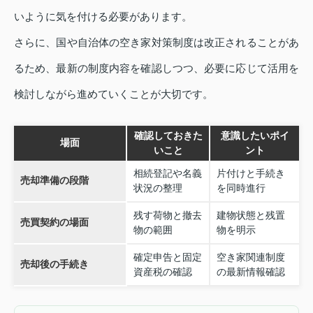
いように気を付ける必要があります。
さらに、国や自治体の空き家対策制度は改正されることがあ
るため、最新の制度内容を確認しつつ、必要に応じて活用を
検討しながら進めていくことが大切です。
確認しておきた
意識したいポイ
場面
いこと
ント
相続登記や名義
片付けと手続き
売却準備の段階
状況の整理
を同時進行
残す荷物と撤去
建物状態と残置
売買契約の場面
物の範囲
物を明示
確定申告と固定
空き家関連制度
売却後の手続き
資産税の確認
の最新情報確認