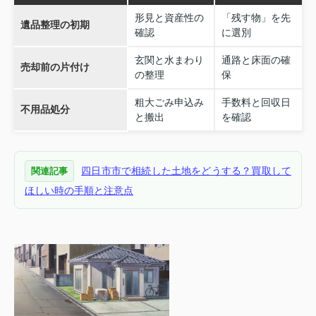
形見と資産性の
「残す物」を先
遺品整理の初期
確認
に選別
玄関と水まわり
通路と床面の確
売却前の片付け
の整理
保
粗大ごみ申込み
手数料と回収日
不用品処分
と搬出
を確認
四日市市で相続した土地をどうする？買取して
関連記事
ほしい時の手順と注意点