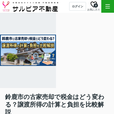
0
ログイン
お気に入り
鈴鹿市の古家売却で税金はどう変わ
る？譲渡所得の計算と負担を比較解
説