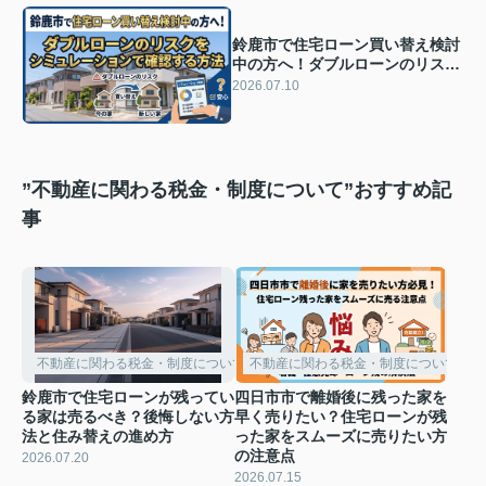
鈴鹿市で住宅ローン買い替え検討
中の方へ！ダブルローンのリスク
をシミュレーションで確認する方
2026.07.10
法
”不動産に関わる税金・制度について”おすすめ記
事
不動産に関わる税金・制度について
不動産に関わる税金・制度について
鈴鹿市で住宅ローンが残ってい
四日市市で離婚後に残った家を
る家は売るべき？後悔しない方
早く売りたい？住宅ローンが残
法と住み替えの進め方
った家をスムーズに売りたい方
の注意点
2026.07.20
2026.07.15