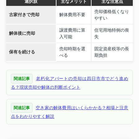
選択肢
主なメリット
主な注意点
売却価格低くなり
古家付きで売却
解体費用不要
やすい
譲渡費用に算
住宅用地特例の喪
解体後に売却
入可能
失
売却時期を選
固定資産税等の長
保有を続ける
べる
期負担
老朽化アパートの売却は四日市市でどう進め
関連記事
る？現状売却や解体の判断ポイント
空き家の解体費用はいくらかかる？相場と注意
関連記事
点をわかりやすく解説