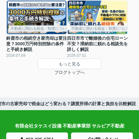
不動産に関わる税金・制度について
不動産に関わる税金・制度について
鈴鹿市の相続空き家売却は要注
四日市市で離婚後の住宅ローン
意？3000万円特別控除の条件
不安？滞納前に頼れる相談先を
と手続き解説
詳しく解説
2026.07.09
2026.07.01
もっと見る
ブログトップへ
鹿市の古家売却で税金はどう変わる？譲渡所得の計算と負担を比較解説
有限会社タケスイ設備 不動産事業部 サルビア不動産