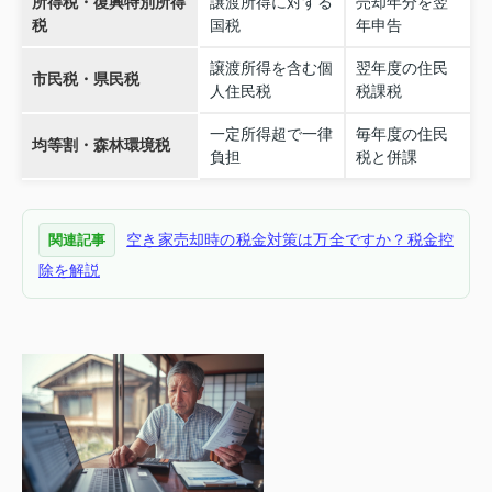
所得税・復興特別所得
譲渡所得に対する
売却年分を翌
税
国税
年申告
譲渡所得を含む個
翌年度の住民
市民税・県民税
人住民税
税課税
一定所得超で一律
毎年度の住民
均等割・森林環境税
負担
税と併課
空き家売却時の税金対策は万全ですか？税金控
関連記事
除を解説