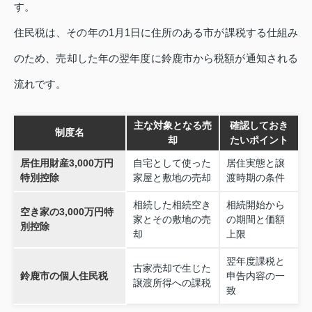
す。
住民税は、その年の1月1日に住所のある市が課税する仕組み
のため、売却した年の翌年度に鈴鹿市から税額が通知される
流れです。
主な対象となる売
確認しておき
制度名
却
たいポイント
居住用財産3,000万円
自宅として使った
居住実態と譲
特別控除
家屋と敷地の売却
渡時期の条件
相続した相続空き
相続開始から
空き家の3,000万円特
家とその敷地の売
の期間と価額
別控除
却
上限
翌年度課税と
古家売却で生じた
鈴鹿市の個人住民税
申告内容の一
譲渡所得への課税
致