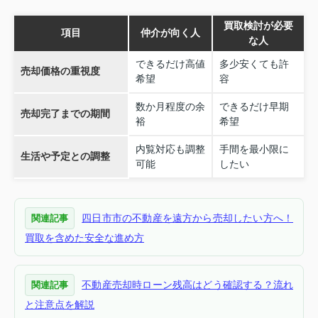
買取検討が必要
項目
仲介が向く人
な人
できるだけ高値
多少安くても許
売却価格の重視度
希望
容
数か月程度の余
できるだけ早期
売却完了までの期間
裕
希望
内覧対応も調整
手間を最小限に
生活や予定との調整
可能
したい
四日市市の不動産を遠方から売却したい方へ！
関連記事
買取を含めた安全な進め方
不動産売却時ローン残高はどう確認する？流れ
関連記事
と注意点を解説