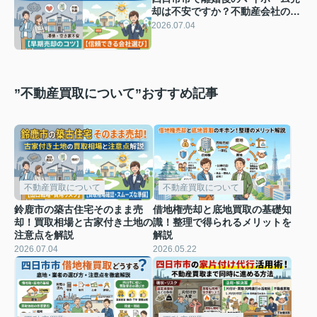
却は不安ですか？不動産会社の選
び方と早期売却のコツを解説
2026.07.04
”不動産買取について”おすすめ記事
不動産買取について
不動産買取について
鈴鹿市の築古住宅そのまま売
借地権売却と底地買取の基礎知
却！買取相場と古家付き土地の
識！整理で得られるメリットを
注意点を解説
解説
2026.07.04
2026.05.22