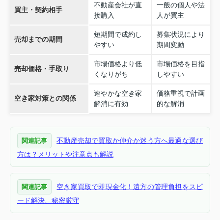
不動産会社が直
一般の個人や法
買主・契約相手
接購入
人が買主
短期間で成約し
募集状況により
売却までの期間
やすい
期間変動
市場価格より低
市場価格を目指
売却価格・手取り
くなりがち
しやすい
速やかな空き家
価格重視で計画
空き家対策との関係
解消に有効
的な解消
不動産売却で買取か仲介か迷う方へ最適な選び
関連記事
方は？メリットや注意点も解説
空き家買取で即現金化！遠方の管理負担をスピ
関連記事
ード解決、秘密厳守