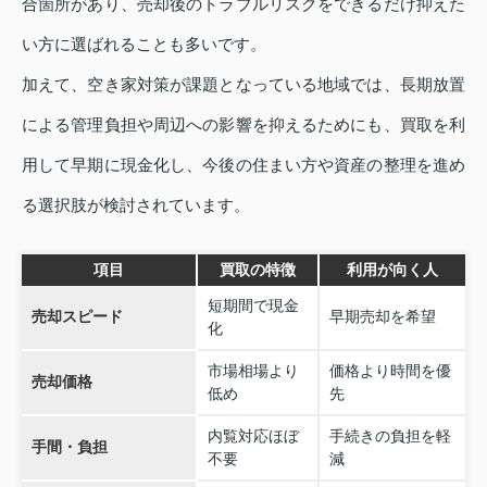
合箇所があり、売却後のトラブルリスクをできるだけ抑えた
い方に選ばれることも多いです。
加えて、空き家対策が課題となっている地域では、長期放置
による管理負担や周辺への影響を抑えるためにも、買取を利
用して早期に現金化し、今後の住まい方や資産の整理を進め
る選択肢が検討されています。
項目
買取の特徴
利用が向く人
短期間で現金
売却スピード
早期売却を希望
化
市場相場より
価格より時間を優
売却価格
低め
先
内覧対応ほぼ
手続きの負担を軽
手間・負担
不要
減