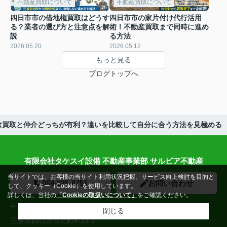
不動産買取について
不動産買取について
四日市市の借地権買取はどうす
四日市市の家片付け代行活用
る？業者の選び方と注意点を解
術！不動産買取まで同時に進め
説
る方法
2026.05.20
2026.05.12
もっと見る
ブログトップへ
は買取と仲介どっちが有利？違いを比較して自分に合う方法を見極める
有限会社タケスイ設備 不動産事業部 サルビア不動産
当サイトでは、お客様の当サイト利用状況把握、サービス向上検討を目的と
059-325-6751
お問い合わせ
して、クッキー（Cookie）を使用しています。
詳しくは、当社の
「Cookieの取扱いについて」
をご確認ください。
〒510-0081
閉じる
三重県四日市市北町4-13-2