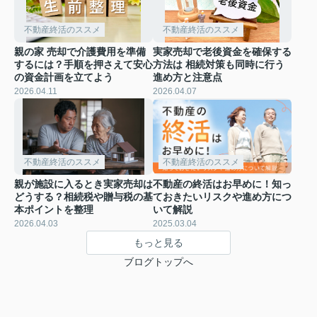
不動産終活のススメ
不動産終活のススメ
親の家 売却で介護費用を準備
実家売却で老後資金を確保する
するには？手順を押さえて安心
方法は 相続対策も同時に行う
の資金計画を立てよう
進め方と注意点
2026.04.11
2026.04.07
不動産終活のススメ
不動産終活のススメ
親が施設に入るとき実家売却は
不動産の終活はお早めに！知っ
どうする？相続税や贈与税の基
ておきたいリスクや進め方につ
本ポイントを整理
いて解説
2026.04.03
2025.03.04
もっと見る
ブログトップへ