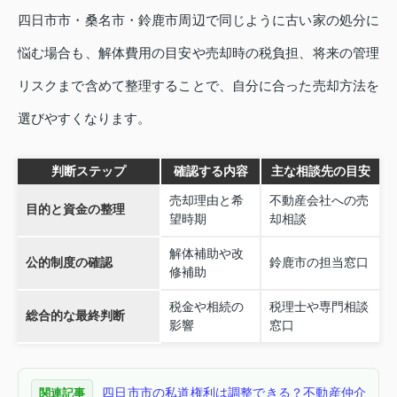
四日市市・桑名市・鈴鹿市周辺で同じように古い家の処分に
悩む場合も、解体費用の目安や売却時の税負担、将来の管理
リスクまで含めて整理することで、自分に合った売却方法を
選びやすくなります。
判断ステップ
確認する内容
主な相談先の目安
売却理由と希
不動産会社への売
目的と資金の整理
望時期
却相談
解体補助や改
公的制度の確認
鈴鹿市の担当窓口
修補助
税金や相続の
税理士や専門相談
総合的な最終判断
影響
窓口
四日市市の私道権利は調整できる？不動産仲介
関連記事