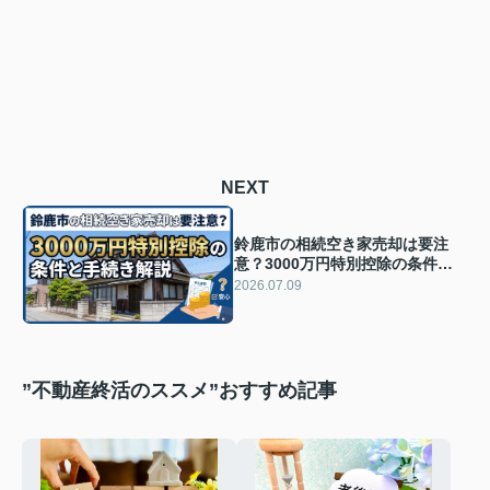
NEXT
鈴鹿市の相続空き家売却は要注
意？3000万円特別控除の条件と
手続き解説
2026.07.09
”不動産終活のススメ”おすすめ記事