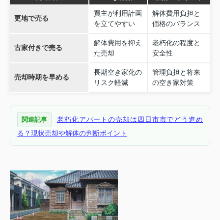
買主が利用計画
解体費用負担と
更地で売る
を立てやすい
価格のバランス
解体費用を抑え
老朽化の程度と
古家付きで売る
た売却
安全性
長期空き家化の
管理負担と将来
売却時期を早める
リスク軽減
の空き家対策
老朽化アパートの売却は四日市市でどう進め
関連記事
る？現状売却や解体の判断ポイント