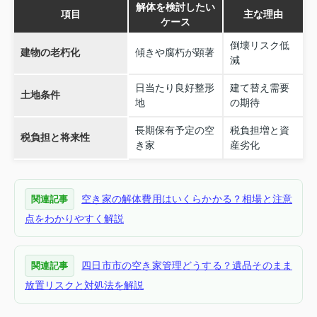
解体を検討したい
項目
主な理由
ケース
倒壊リスク低
建物の老朽化
傾きや腐朽が顕著
減
日当たり良好整形
建て替え需要
土地条件
地
の期待
長期保有予定の空
税負担増と資
税負担と将来性
き家
産劣化
空き家の解体費用はいくらかかる？相場と注意
関連記事
点をわかりやすく解説
四日市市の空き家管理どうする？遺品そのまま
関連記事
放置リスクと対処法を解説